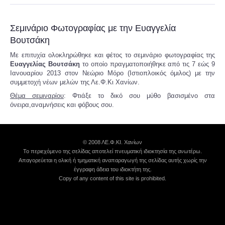
Σεμινάριο Φωτογραφίας με την Ευαγγελία
Βουτσάκη
Με επιτυχία ολοκληρώθηκε και φέτος το σεμινάριο φωτογραφίας της
Ευαγγελίας Βουτσάκη
το οποίο πραγματοποιήθηκε από τις 7 εώς 9
Ιανουαρίου 2013 στον Νεώριο Μόρο (Ιστιοπλοικός όμιλος) με την
συμμετοχή νέων μελών της Λε.Φ.Κι Χανίων.
Θέμα σεμιναρίου
: Φτιάξε το δικό σου μύθο βασισμένο στα
όνειρα,αναμνήσεις και φόβους σου.
© 2008 ΛΕ.Φ.ΚΙ. Χανίων
Το περιεχόμενο της σελίδας αποτελεί πνευματική ιδιοκτησία της ανωτέρω.
Απαγορεύεται η ολική ή τμηματική αναπαραγωγή της σελίδας αυτής χωρίς την
έγγραφη άδεια του ιδιοκτήτη της.
Copy of any content of this site is prohibited.