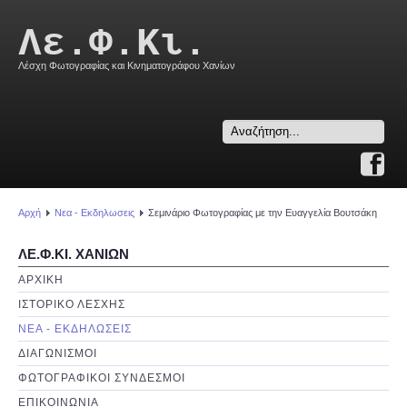
Λε.Φ.Κι.
Λέσχη Φωτογραφίας και Κινηματογράφου Χανίων
Search
...
Αρχή
Νεα - Εκδηλωσεις
Σεμινάριο Φωτογραφίας με την Ευαγγελία Βουτσάκη
ΛΕ.Φ.ΚΙ. ΧΑΝΙΩΝ
ΑΡΧΙΚΗ
ΙΣΤΟΡΙΚΟ ΛΕΣΧΗΣ
ΝΕΑ - ΕΚΔΗΛΩΣΕΙΣ
ΔΙΑΓΩΝΙΣΜΟΙ
ΦΩΤΟΓΡΑΦΙΚΟΙ ΣΥΝΔΕΣΜΟΙ
ΕΠΙΚΟΙΝΩΝΙΑ