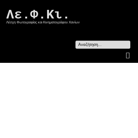
Λε.Φ.Κι.
Λέσχη Φωτογραφίας και Κινηματογράφου Χανίων
Search
...