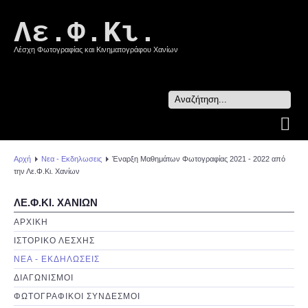
Λε.Φ.Κι.
Λέσχη Φωτογραφίας και Κινηματογράφου Χανίων
Search
...
Αρχή
Νεα - Εκδηλωσεις
Έναρξη Μαθημάτων Φωτογραφίας 2021 - 2022 από
την Λε.Φ.Κι. Χανίων
ΛΕ.Φ.ΚΙ. ΧΑΝΙΩΝ
ΑΡΧΙΚΗ
ΙΣΤΟΡΙΚΟ ΛΕΣΧΗΣ
ΝΕΑ - ΕΚΔΗΛΩΣΕΙΣ
ΔΙΑΓΩΝΙΣΜΟΙ
ΦΩΤΟΓΡΑΦΙΚΟΙ ΣΥΝΔΕΣΜΟΙ