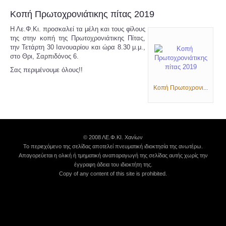
Κοπή Πρωτοχρονιάτικης πίτας 2019
Η Λε.Φ.Κι. προσκαλεί τα μέλη και τους φίλους
της στην κοπή της Πρωτοχρονιάτικης Πίτας,
την Τετάρτη 30 Ιανουαρίου και ώρα 8.30 μ.μ.,
στο Θρι, Σαρπιδόνος 6.
Σας περιμένουμε όλους!!
Κοπή Πρωτοχρονι...
© 2008 ΛΕ.Φ.ΚΙ. Χανίων
Το περιεχόμενο της σελίδας αποτελεί πνευματική ιδιοκτησία της ανωτέρω.
Απαγορεύεται η ολική ή τμηματική αναπαραγωγή της σελίδας αυτής χωρίς την
έγγραφη άδεια του ιδιοκτήτη της.
Copy of any content of this site is prohibited.