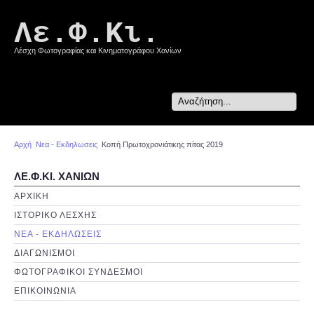
Λε.Φ.Κι.
Λέσχη Φωτογραφίας και Κινηματογράφου Χανίων
Search
...
Αρχή
Νεα - Εκδηλωσεις
Κοπή Πρωτοχρονιάτικης πίτας 2019
ΛΕ.Φ.ΚΙ. ΧΑΝΙΩΝ
ΑΡΧΙΚΗ
ΙΣΤΟΡΙΚΟ ΛΕΣΧΗΣ
ΝΕΑ - ΕΚΔΗΛΩΣΕΙΣ
ΔΙΑΓΩΝΙΣΜΟΙ
ΦΩΤΟΓΡΑΦΙΚΟΙ ΣΥΝΔΕΣΜΟΙ
ΕΠΙΚΟΙΝΩΝΙΑ