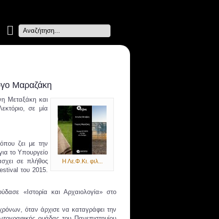
Search
...
ώργο Μαραζάκη
νη Μεταξάκη και
εκτόριο, σε μία
όπου ζει με την
για το Υπουργείο
άσχει σε πλήθος
Η Λε.Φ.Κι. φιλ...
estival του 2015.
ύδασε «Ιστορία και Αρχαιολογία» στο
 χρόνων, όταν άρχισε να καταγράφει την
φωτογραφικής ομάδας του Πανεπιστημίου