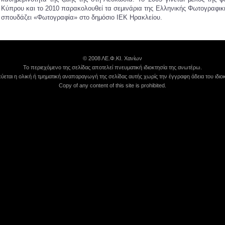
Κύπρου και το 2010 παρακολουθεί τα σεμινάρια της Ελληνικής Φωτογραφικής
σπουδάζει «Φωτογραφία» στο δημόσιο ΙΕΚ Ηρακλείου.
© 2008 ΛΕ.Φ.ΚΙ. Χανίων
Το περιεχόμενο της σελίδας αποτελεί πνευματική ιδιοκτησία της ανωτέρω.
εται η ολική ή τμηματική αναπαραγωγή της σελίδας αυτής χωρίς την έγγραφη άδεια του ιδιοκ
Copy of any content of this site is prohibited.