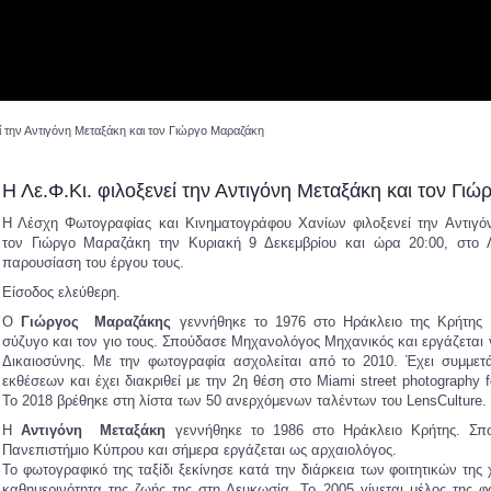
ν
εί την Αντιγόνη Μεταξάκη και τον Γιώργο Μαραζάκη
Η Λε.Φ.Κι. φιλοξενεί την Αντιγόνη Μεταξάκη και τον Γι
Η Λέσχη Φωτογραφίας και Κινηματογράφου Χανίων φιλοξενεί την Αντιγό
τον Γιώργο Μαραζάκη την Κυριακή 9 Δεκεμβρίου και ώρα 20:00, στο Λ
παρουσίαση του έργου τους.
Είσοδος ελεύθερη.
O
Γιώργος
Μαραζάκης
γεννήθηκε το 1976 στο Ηράκλειο της Κρήτης 
σύζυγο και τον γιο τους. Σπούδασε Μηχανολόγος Μηχανικός και εργάζεται 
Δικαιοσύνης. Με την φωτογραφία ασχολείται από το 2010. Έχει συμμετ
εκθέσεων και έχει διακριθεί με την 2η θέση στο Miami street photography f
Το 2018 βρέθηκε στη λίστα των 50 ανερχόμενων ταλέντων του LensCulture.
Η
Αντιγόνη
Μεταξάκη
γεννήθηκε το 1986 στο Ηράκλειο Κρήτης. Σπο
Πανεπιστήμιο Κύπρου και σήμερα εργάζεται ως αρχαιολόγος.
Το φωτογραφικό της ταξίδι ξεκίνησε κατά την διάρκεια των φοιτητικών της
καθημερινότητα της ζωής της στη Λευκωσία. Το 2005 γίνεται μέλος της 