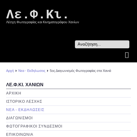
Λε.Φ.Κι.
Λέσχη Φωτογραφίας και Κινηματογράφου Χανίων
Search
...
Αρχή
Νεα - Εκδηλωσεις
5ος Διαγωνισμός Φωτογραφίας στα Χανιά
ΛΕ.Φ.ΚΙ. ΧΑΝΙΩΝ
ΑΡΧΙΚΗ
ΙΣΤΟΡΙΚΟ ΛΕΣΧΗΣ
ΝΕΑ - ΕΚΔΗΛΩΣΕΙΣ
ΔΙΑΓΩΝΙΣΜΟΙ
ΦΩΤΟΓΡΑΦΙΚΟΙ ΣΥΝΔΕΣΜΟΙ
ΕΠΙΚΟΙΝΩΝΙΑ