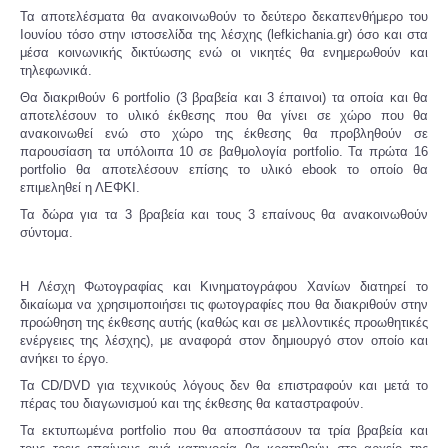
Τα αποτελέσματα θα ανακοινωθούν το δεύτερο δεκαπενθήμερο του
Ιουνίου τόσο στην ιστοσελίδα της λέσχης (lefkichania.gr) όσο και στα
μέσα κοινωνικής δικτύωσης ενώ οι νικητές θα ενημερωθούν και
τηλεφωνικά.
Θα διακριθούν 6 portfolio (3 βραβεία και 3 έπαινοι) τα οποία και θα
αποτελέσουν το υλικό έκθεσης που θα γίνει σε χώρο που θα
ανακοινωθεί ενώ στο χώρο της έκθεσης θα προβληθούν σε
παρουσίαση τα υπόλοιπα 10 σε βαθμολογία portfolio. Τα πρώτα 16
portfolio θα αποτελέσουν επίσης το υλικό ebook το οποίο θα
επιμεληθεί η ΛΕΦΚΙ.
Τα δώρα για τα 3 βραβεία και τους 3 επαίνους θα ανακοινωθούν
σύντομα.
Η Λέσχη Φωτογραφίας και Κινηματογράφου Χανίων διατηρεί το
δικαίωμα να χρησιμοποιήσει τις φωτογραφίες που θα διακριθούν στην
προώθηση της έκθεσης αυτής (καθώς και σε μελλοντικές προωθητικές
ενέργειες της λέσχης), με αναφορά στον δημιουργό στον οποίο και
ανήκει το έργο.
Τα CD/DVD για τεχνικούς λόγους δεν θα επιστραφούν και μετά το
πέρας του διαγωνισμού και της έκθεσης θα καταστραφούν.
Τα εκτυπωμένα portfolio που θα αποσπάσουν τα τρία βραβεία και