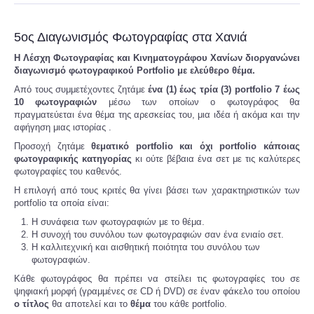
5ος Διαγωνισμός Φωτογραφίας στα Χανιά
Η Λέσχη Φωτογραφίας και Κινηματογράφου Χανίων διοργανώνει
διαγωνισμό φωτογραφικού Portfolio με ελεύθερο θέμα.
Από τους συμμετέχοντες ζητάμε
ένα (1) έως τρία (3) portfolio 7 έως
10 φωτογραφιών
μέσω των οποίων ο φωτογράφος θα
πραγματεύεται ένα θέμα της αρεσκείας του, μια ιδέα ή ακόμα και την
αφήγηση μιας ιστορίας .
Προσοχή ζητάμε
θεματικό portfolio και όχι portfolio κάποιας
φωτογραφικής κατηγορίας
κι ούτε βέβαια ένα σετ με τις καλύτερες
φωτογραφίες του καθενός.
Η επιλογή από τους κριτές θα γίνει βάσει των χαρακτηριστικών των
portfolio τα οποία είναι:
Η συνάφεια των φωτογραφιών με το θέμα.
Η συνοχή του συνόλου των φωτογραφιών σαν ένα ενιαίο σετ.
Η καλλιτεχνική και αισθητική ποιότητα του συνόλου των
φωτογραφιών.
Κάθε φωτογράφος θα πρέπει να στείλει τις φωτογραφίες του σε
ψηφιακή μορφή (γραμμένες σε CD ή DVD) σε έναν φάκελο του οποίου
ο τίτλος
θα αποτελεί και το
θέμα
του κάθε portfolio.