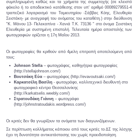
συμπληρωμένη καθώς και τα χρήματα της συμμετοχής (σε κλειστό
φάκελο ή το αποδεικτικό κατάθεσης στον υπ' αριθμό 00089279551-4
τραπεζικό λογαριασμό του Ταμιευτηρίου -Σάββας Κόης, Ελευθερία
Σειστάκη- με αναγραφή του ονόματος του καταθέτη.) στην διεύθυνση
"Κ. Μάνου 13- Πελεκαπίνα - Χανιά Τ.Κ. 73136 " στο όνομα Σειστάκη
Ελευθερία με συστημένη επιστολή. Τελευταία ημέρα αποστολής των
φωτογραφιών ορίζεται η 17η Μαΐου 2013.
Οι φωτογραφίες θα κριθούν από 4μελη επιτροπή αποτελούμενη από
τους:
Johnson Stella
– φωτογράφος, καθηγήτρια φωτογραφίας
(http://stellajohnson.com/)
Βουτσάκη Εύα
– φωτογράφος (http://evavoutsaki.com/)
Καρκατσέλη Βασίλη
- φωτογράφο, καλλιτεχνικό διευθυντή στο
φωτογραφικό κέντρο Θεσσαλονίκης
(http://karkatselis.weebly.com/)
Στρατουδάκη Γιάννη
– φωτογράφο
(http://johnstratoudakis.wordpress.com/)
Οι κριτές δεν θα γνωρίζουν τα ονόματα των διαγωνιζόμενων.
Σε περίπτωση κολλήματος κάποιου από τους κριτές το ΔΣ της λέσχης
έχει τη δυνατότητα αντικατάστασης του χωρίς προειδοποίηση.