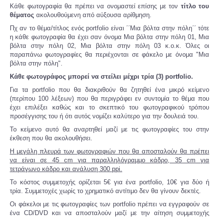
Κάθε φωτογραφία θα πρέπει να ονομαστεί επίσης με τον
τίτλο του
θέματος
ακολουθούμενη από αύξουσα αρίθμηση.
Πχ αν το θέμα/τίτλος ενός portfolio είναι ΄΄Μια βόλτα στην πόλη΄΄ τότε
η κάθε φωτογραφία θα έχει σαν όνομα Μια βόλτα στην πόλη 01, Μια
βόλτα στην πόλη 02, Μια βόλτα στην πόλη 03 κ.ο.κ. Όλες οι
παραπάνω φωτογραφίες θα περιέχονται σε φάκελο με όνομα "Μια
βόλτα στην πόλη".
Κάθε φωτογράφος μπορεί να στείλει μέχρι τρία (3) portfolio.
Για τα portfolio που θα διακριθούν θα ζητηθεί ένα μικρό κείμενο
(περίπου 100 λέξεων) που θα περιγράφει εν συντομία το θέμα που
έχει επιλέξει καθώς και το σκεπτικό του φωτογραφικού τρόπου
προσέγγισης του ή ότι αυτός νομίζει καλύτερο για την δουλειά του.
Το κείμενο αυτό θα αναρτηθεί μαζί με τις φωτογραφίες του στην
έκθεση που θα ακολουθήσει.
Η μεγάλη πλευρά των φωτογραφιών που θα αποσταλούν θα πρέπει
να είναι σε 45 cm για παραλληλόγραμμο κάδρο, 35 cm για
τετράγωνο κάδρο και ανάλυση 300 ppi.
Το κόστος συμμετοχής ορίζεται 5€ για ένα portfolio, 10€ για δύο ή
τρία. Συμμετοχές χωρίς το χρηματικό αντίτιμο δεν θα γίνουν δεκτές.
Οι φάκελοι με τις φωτογραφίες των portfolio πρέπει να εγγραφούν σε
ένα CD/DVD και να αποσταλούν μαζί με την αίτηση συμμετοχής