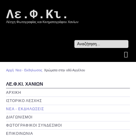
Λε.Φ.Κι.
Λέσχη Φωτογραφίας και Κινηματογράφου Χανίων
Search
...
Αρχή
Νεα - Εκδηλωσεις
Χρώματα στην οδό Αγγέλου
ΛΕ.Φ.ΚΙ. ΧΑΝΙΩΝ
ΑΡΧΙΚΗ
ΙΣΤΟΡΙΚΟ ΛΕΣΧΗΣ
ΝΕΑ - ΕΚΔΗΛΩΣΕΙΣ
ΔΙΑΓΩΝΙΣΜΟΙ
ΦΩΤΟΓΡΑΦΙΚΟΙ ΣΥΝΔΕΣΜΟΙ
ΕΠΙΚΟΙΝΩΝΙΑ