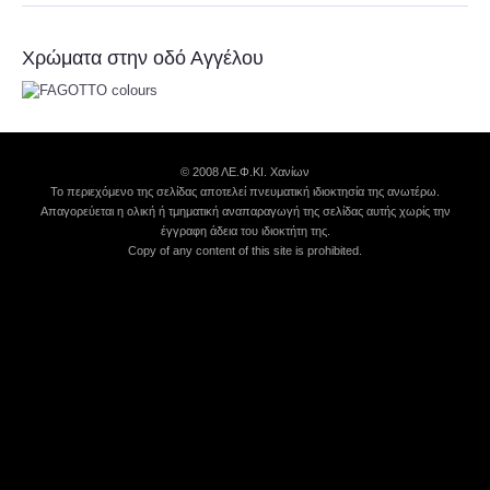
Χρώματα στην οδό Αγγέλου
© 2008 ΛΕ.Φ.ΚΙ. Χανίων
Το περιεχόμενο της σελίδας αποτελεί πνευματική ιδιοκτησία της ανωτέρω.
Απαγορεύεται η ολική ή τμηματική αναπαραγωγή της σελίδας αυτής χωρίς την
έγγραφη άδεια του ιδιοκτήτη της.
Copy of any content of this site is prohibited.