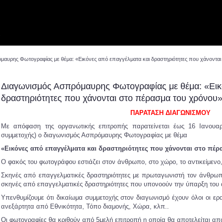
ν
μαυρης Φωτογραφίας με θέμα: «Εικόνες από επαγγέλματα και δραστηριότητες που χάνονται
Διαγωνισμός Ασπρόμαυρης Φωτογραφίας με θέμα: «Εικ
δραστηριότητες που χάνονται στο πέρασμα του χρόνου
ΠΑΡΑΤΑΣΗ ΔΙΑΓΩΝΙΣΜΟΥ
Με απόφαση της οργανωτικής επιτροπής παρατείνεται έως 16 Ιανουαρ
συμμετοχής) ο διαγωνισμός Ασπρόμαυρης Φωτογραφίας με θέμα
«Εικόνες από επαγγέλματα και δραστηριότητες που χάνονται στο πέρ
Ο φακός του φωτογράφου εστιάζει στον άνθρωπο, στο χώρο, το αντικείμενο,
Σκηνές από επαγγελματικές δραστηριότητες με πρωταγωνιστή τον άνθρωπ
σκηνές από επαγγελματικές δραστηριότητες που υπονοούν την ύπαρξη του 
Υπενθυμίζουμε ότι δικαίωμα συμμετοχής στον διαγωνισμό έχουν όλοι οι ερ
ανεξάρτητα από Εθνικότητα, Τόπο διαμονής, Χώρα, κλπ..
Οι φωτογραφίες θα κριθούν από 5μελή επιτροπή η οποία θα αποτελείται από