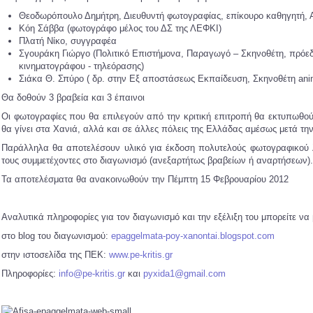
Θεοδωρόπουλο Δημήτρη, Διευθυντή φωτογραφίας, επίκουρο καθηγητή,
Κόη Σάββα (φωτογράφο μέλος του ΔΣ της ΛΕΦΚΙ)
Πλατή Νίκο, συγγραφέα
Σγουράκη Γιώργο (Πολιτικό Επιστήμονα, Παραγωγό – Σκηνοθέτη, πρ
κινηματογράφου - τηλεόρασης)
Σιάκα Θ. Σπύρο ( δρ. στην Εξ αποστάσεως Εκπαίδευση, Σκηνοθέτη anim
Θα δοθούν 3 βραβεία και 3 έπαινοι
Οι φωτογραφίες που θα επιλεγούν από την κριτική επιτροπή θα εκτυπωθο
θα γίνει στα Χανιά, αλλά και σε άλλες πόλεις της Ελλάδας αμέσως μετά τη
Παράλληλα θα αποτελέσουν υλικό για έκδοση πολυτελούς φωτογραφικού λ
τους συμμετέχοντες στο διαγωνισμό (ανεξαρτήτως βραβείων ή αναρτήσεων).
Τα αποτελέσματα θα ανακοινωθούν την Πέμπτη 15 Φεβρουαρίου 2012
Αναλυτικά πληροφορίες για τον διαγωνισμό και την εξέλιξη του μπορείτε να β
στο blog του διαγωνισμού:
epaggelmata-poy-xanontai.blogspot.com
στην ιστοσελίδα της ΠΕΚ:
www.pe-kritis.gr
Πληροφορίες:
info@pe-kritis.gr
και
pyxida1@gmail.com