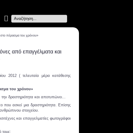
Search
...
 στο πέρασμα του χρόνου»
όνες από επαγγέλματα και
»
ίου 2012 ( τελευταία μέρα κατάθεσης
ασμα του χρόνου»
 την δραστηριότητα και αποτυπώνει...
ο που ασκεί μια δραστηριότητα. Επίσης
ανθρώπινου στοιχείου.
ασιτέχνες και επαγγελματίες φωτογράφοι
 τους: