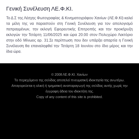
Γενική Συνέλευση ΛΕ.Φ.ΚΙ.
Το Δ.Σ της Λέσχης Φωτογραφίας & Κινηματογράφου Χανίων (ΛΕ.Φ.ΚΙ) καλεί
τα μέλη της να παραστούν στη Γενική Συνέλευση για τον απολογισμό
πεπραγμένων, την εκλογή Εφορευτικής Επιτροπής και την προκήρυξη
εκλογών την Τετάρτη 11/06/2025 και ώρα 20.00 στον Πολυχώρο Λεκτόριο
στην οδό Μίνωος αρ. 31.Σε περίπτωση που δεν υπάρξει απαρτία η Γενική
Συνέλευση θα επαναληφθεί την Τετάρτη 18 Ιουνίου στο ίδιο μέρος και την
ίδια ώρα.
© 2008 ΛΕ.Φ.ΚΙ. Χανίων
Το περιεχόμενο της σελίδας αποτελεί πνευματική ιδιοκτησία της ανωτέρω.
Απαγορεύεται η ολική ή τμηματική αναπαραγωγή της σελίδας αυτής χωρίς την
έγγραφη άδεια του ιδιοκτήτη της.
Copy of any content of this site is prohibited.