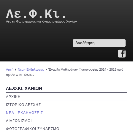
Λε.Φ.Κι.
Λέσχη Φωτογραφίας και Κινηματογράφου Χανίων
Search
...
Αρχή
Νεα - Εκδηλωσεις
Έναρξη Μαθημάτων Φωτογραφίας 2014 - 2015 από
την Λε.Φ.Κι. Χανίων
ΛΕ.Φ.ΚΙ. ΧΑΝΙΩΝ
ΑΡΧΙΚΗ
ΙΣΤΟΡΙΚΟ ΛΕΣΧΗΣ
ΝΕΑ - ΕΚΔΗΛΩΣΕΙΣ
ΔΙΑΓΩΝΙΣΜΟΙ
ΦΩΤΟΓΡΑΦΙΚΟΙ ΣΥΝΔΕΣΜΟΙ