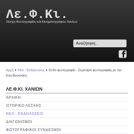
Λε.Φ.Κι.
Λέσχη Φωτογραφίας και Κινηματογράφου Χανίων
Search
...
Αρχή
Νεα - Εκδηλωσεις
Eνδο-φωτογραφία - Σεμινάριο φωτογραφίας με την
Εύα Βουτσάκη
ΛΕ.Φ.ΚΙ. ΧΑΝΙΩΝ
ΑΡΧΙΚΗ
ΙΣΤΟΡΙΚΟ ΛΕΣΧΗΣ
ΝΕΑ - ΕΚΔΗΛΩΣΕΙΣ
ΔΙΑΓΩΝΙΣΜΟΙ
ΦΩΤΟΓΡΑΦΙΚΟΙ ΣΥΝΔΕΣΜΟΙ