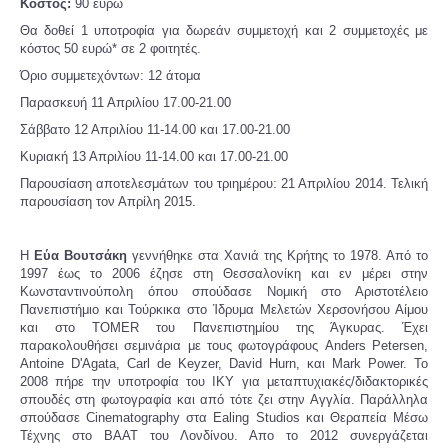
Κόστος:
90 ευρώ
Θα δοθεί 1 υποτροφία για δωρεάν συμμετοχή και 2 συμμετοχές με
κόστος 50 ευρώ* σε 2 φοιτητές.
Όριο συμμετεχόντων: 12 άτομα
Παρασκευή 11 Απριλίου 17.00-21.00
Σάββατο 12 Απριλίου 11-14.00 και 17.00-21.00
Κυριακή 13 Απριλίου 11-14.00 και 17.00-21.00
Παρουσίαση αποτελεσμάτων του τριημέρου: 21 Απριλίου 2014. Τελική
παρουσίαση τον Απρίλη 2015.
Η
Εύα Βουτσάκη
γεννήθηκε στα Χανιά της Κρήτης το 1978. Από το
1997 έως το 2006 έζησε στη Θεσσαλονίκη και εν μέρει στην
Κωνσταντινούπολη όπου σπούδασε Νομική στο Αριστοτέλειο
Πανεπιστήμιο και Τούρκικα στο Ίδρυμα Μελετών Χερσονήσου Αίμου
και στο ΤΟΜΕR του Πανεπιστημίου της Άγκυρας. Έχει
παρακολουθήσει σεμινάρια με τους φωτογράφους Anders Petersen,
Antoine D'Agata, Carl de Keyzer, David Hurn, και Mark Power. Το
2008 πήρε την υποτροφία του ΙΚΥ για μεταπτυχιακές/διδακτορικές
σπουδές στη φωτογραφία και από τότε ζει στην Αγγλία. Παράλληλα
σπούδασε Cinematography στα Ealing Studios και Θεραπεία Μέσω
Τέχνης στο BAAT του Λονδίνου. Απο το 2012 συνεργάζεται