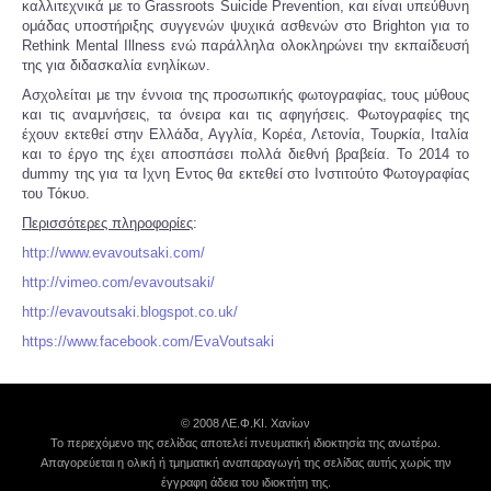
καλλιτεχνικά με το Grassroots Suicide Prevention, και είναι υπεύθυνη
ομάδας υποστήριξης συγγενών ψυχικά ασθενών στο Brighton για το
Rethink Mental Illness ενώ παράλληλα ολοκληρώνει την εκπαίδευσή
της για διδασκαλία ενηλίκων.
Ασχολείται με την έννοια της προσωπικής φωτογραφίας, τους μύθους
και τις αναμνήσεις, τα όνειρα και τις αφηγήσεις. Φωτογραφίες της
έχουν εκτεθεί στην Ελλάδα, Αγγλία, Κορέα, Λετονία, Τουρκία, Ιταλία
και το έργο της έχει αποσπάσει πολλά διεθνή βραβεία. Το 2014 το
dummy της για τα Ιχνη Εντος θα εκτεθεί στο Ινστιτούτο Φωτογραφίας
του Τόκυο.
Περισσότερες πληροφορίες
:
http://www.evavoutsaki.com/
http://vimeo.com/evavoutsaki/
http://evavoutsaki.blogspot.co.uk/
https://www.facebook.com/EvaVoutsaki
© 2008 ΛΕ.Φ.ΚΙ. Χανίων
Το περιεχόμενο της σελίδας αποτελεί πνευματική ιδιοκτησία της ανωτέρω.
Απαγορεύεται η ολική ή τμηματική αναπαραγωγή της σελίδας αυτής χωρίς την
έγγραφη άδεια του ιδιοκτήτη της.