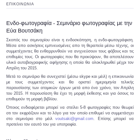
ΕΠΙΚΟΙΝΩΝΙΑ
Eνδο-φωτογραφία - Σεμινάριο φωτογραφίας με την
Εύα Βουτσάκη
Σκοπός του σεμιναρίου είναι η ενδοσκόπηση, η ενδο-φωτογράφιση.
Μέσα απο ασκήσεις εμπνευσμένες απο τη θεραπεία μέσω τέχνης, οι
συμμετέχοντες θα ενθαρρυνθούν να ανιχνεύσουν τους φόβους και τις
επιθυμίες τους. Οι φωτογραφίες που θα προκύψουν, θα αποτελέσουν
υλικό αυτοβιογραφικής αφήγησης η οποία θα ολοκληρωθεί μέχρι τον
Απρίλη του 2015.
Μετά το σεμινάριο θα συνεχιστεί (μέσω skype και μέιλ) η επικοινωνία
με τους συμμετέχοντες και θα οριστεί ημερομηνία τελικής
παρουσίασης των ατομικών έργων μετά απο ένα χρόνο, τον Απρίλη
του 2015. Η παρουσίαση θα έχει τη μορφή έκθεσης και για όσους το
επιθυμούν τη μορφή βιβλίου.
Όποιος ενδιαφέρεται μπορεί να στείλει 5-8 φωτογραφίες που θεωρεί
οτι τον εκφράζουν και το λόγο για τον οποίο επιθυμεί να συμμετάσχει
στο σεμινάριο στο μέιλ
voutsaki@gmail.com
. Επίσης μπορεί να
προτείνει τον εαυτό του για υποτροφία.