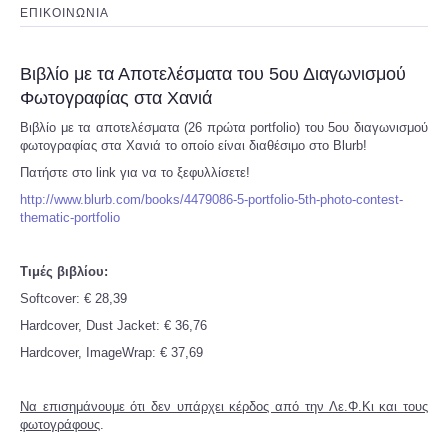
ΕΠΙΚΟΙΝΩΝΙΑ
Βιβλίο με τα Αποτελέσματα του 5ου Διαγωνισμού
Φωτογραφίας στα Χανιά
Βιβλίο με τα αποτελέσματα (26 πρώτα portfolio) του 5ου διαγωνισμού
φωτογραφίας στα Χανιά το οποίο είναι διαθέσιμο στο Blurb!
Πατήστε στο link για να το ξεφυλλίσετε!
http://www.blurb.com/books/4479086-5-portfolio-5th-photo-contest-
thematic-portfolio
Τιμές βιβλίου:
Softcover: € 28,39
Hardcover, Dust Jacket: € 36,76
Hardcover, ImageWrap: € 37,69
Να επισημάνουμε ότι δεν υπάρχει κέρδος από την Λε.Φ.Κι και τους
φωτογράφους
.