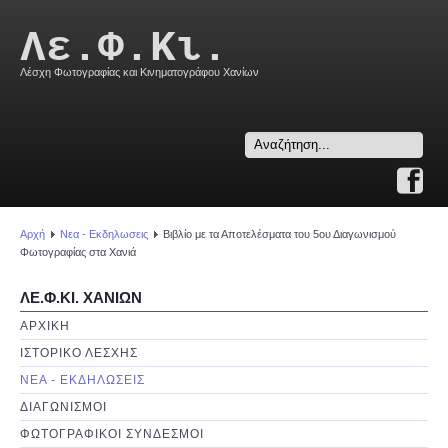
Λε.Φ.Κι.
Λέσχη Φωτογραφίας και Κινηματογράφου Χανίων
Search
...
Αρχή
Νεα - Εκδηλωσεις
Βιβλίο με τα Αποτελέσματα του 5ου Διαγωνισμού
Φωτογραφίας στα Χανιά
ΛΕ.Φ.ΚΙ. ΧΑΝΙΩΝ
ΑΡΧΙΚΗ
ΙΣΤΟΡΙΚΟ ΛΕΣΧΗΣ
ΝΕΑ - ΕΚΔΗΛΩΣΕΙΣ
ΔΙΑΓΩΝΙΣΜΟΙ
ΦΩΤΟΓΡΑΦΙΚΟΙ ΣΥΝΔΕΣΜΟΙ